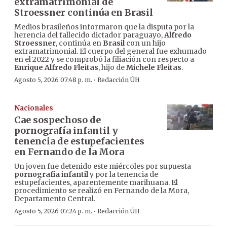
extramatrimonial de
Stroessner continúa en Brasil
Medios brasileños informaron que la disputa por la
herencia del fallecido dictador paraguayo,
Alfredo
Stroessner
, continúa en
Brasil
con un hijo
extramatrimonial. El cuerpo del general fue exhumado
en el 2022 y se comprobó la filiación con respecto a
Enrique Alfredo Fleitas
, hijo de
Michele Fleitas
.
·
Agosto 5, 2026 07:48 p. m.
Redacción ÚH
Nacionales
Cae sospechoso de
pornografía infantil y
tenencia de estupefacientes
en Fernando de la Mora
Un joven fue detenido este miércoles por supuesta
pornografía infantil
y por la tenencia de
estupefacientes, aparentemente marihuana. El
procedimiento se realizó en Fernando de la Mora,
Departamento Central.
·
Agosto 5, 2026 07:24 p. m.
Redacción ÚH