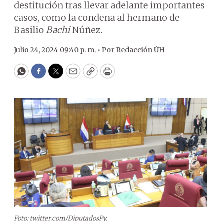
destitución tras llevar adelante importantes
casos, como la condena al hermano de
Basilio
Bachi
Núñez.
Julio 24, 2024 09:40 p. m. •
Por
Redacción ÚH
WhatsApp
Facebook
Twitter
Email
Copy
Print
Foto: twitter.com/DiputadosPy.