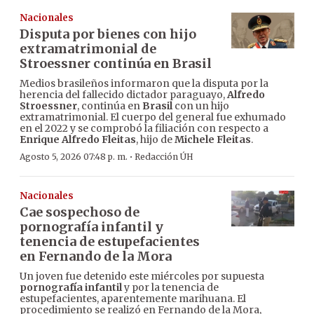
Nacionales
Disputa por bienes con hijo
extramatrimonial de
Stroessner continúa en Brasil
Medios brasileños informaron que la disputa por la
herencia del fallecido dictador paraguayo,
Alfredo
Stroessner
, continúa en
Brasil
con un hijo
extramatrimonial. El cuerpo del general fue exhumado
en el 2022 y se comprobó la filiación con respecto a
Enrique Alfredo Fleitas
, hijo de
Michele Fleitas
.
·
Agosto 5, 2026 07:48 p. m.
Redacción ÚH
Nacionales
Cae sospechoso de
pornografía infantil y
tenencia de estupefacientes
en Fernando de la Mora
Un joven fue detenido este miércoles por supuesta
pornografía infantil
y por la tenencia de
estupefacientes, aparentemente marihuana. El
procedimiento se realizó en Fernando de la Mora,