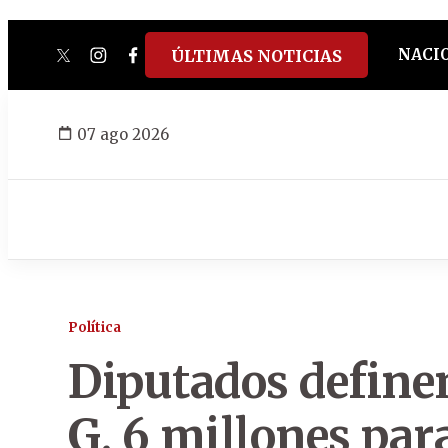
NACI
ÚLTIMAS NOTICIAS
twitter
instagram
facebook
tiktok
youtube
spotify
07 ago 2026
Política
Diputados define
G. 6 millones par