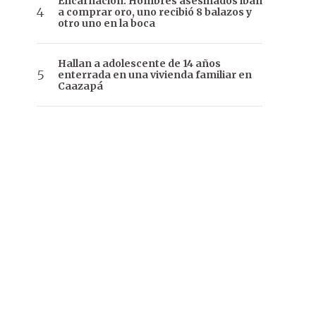
Encarnación: Hombres asesinados iban
a comprar oro, uno recibió 8 balazos y
otro uno en la boca
Hallan a adolescente de 14 años
enterrada en una vivienda familiar en
Caazapá