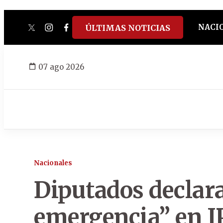
NACI
ÚLTIMAS NOTICIAS
twitter
instagram
facebook
tiktok
youtube
spotify
07 ago 2026
Nacionales
Diputados declar
emergencia” en IP