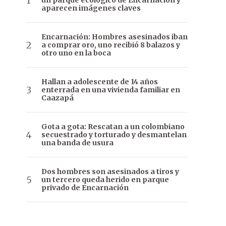
un parque ecológico de Encarnación y
aparecen imágenes claves
Encarnación: Hombres asesinados iban
a comprar oro, uno recibió 8 balazos y
otro uno en la boca
Hallan a adolescente de 14 años
enterrada en una vivienda familiar en
Caazapá
Gota a gota: Rescatan a un colombiano
secuestrado y torturado y desmantelan
una banda de usura
Dos hombres son asesinados a tiros y
un tercero queda herido en parque
privado de Encarnación