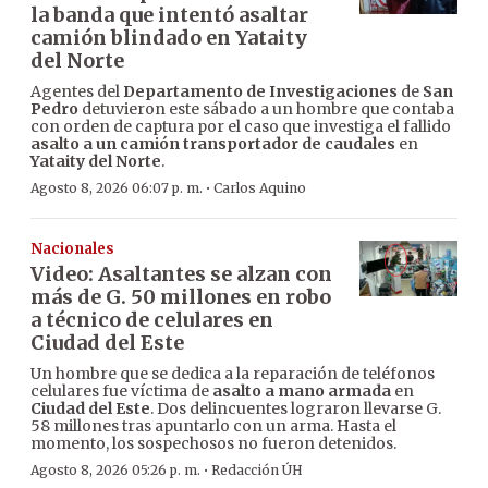
la banda que intentó asaltar
camión blindado en Yataity
del Norte
Agentes del
Departamento de Investigaciones
de
San
Pedro
detuvieron este sábado a un hombre que contaba
con orden de captura por el caso que investiga el fallido
asalto a un camión transportador de caudales
en
Yataity del Norte
.
·
Agosto 8, 2026 06:07 p. m.
Carlos Aquino
Nacionales
Video: Asaltantes se alzan con
más de G. 50 millones en robo
a técnico de celulares en
Ciudad del Este
Un hombre que se dedica a la reparación de teléfonos
celulares fue víctima de
asalto a mano armada
en
Ciudad del Este
. Dos delincuentes lograron llevarse G.
58 millones tras apuntarlo con un arma. Hasta el
momento, los sospechosos no fueron detenidos.
·
Agosto 8, 2026 05:26 p. m.
Redacción ÚH