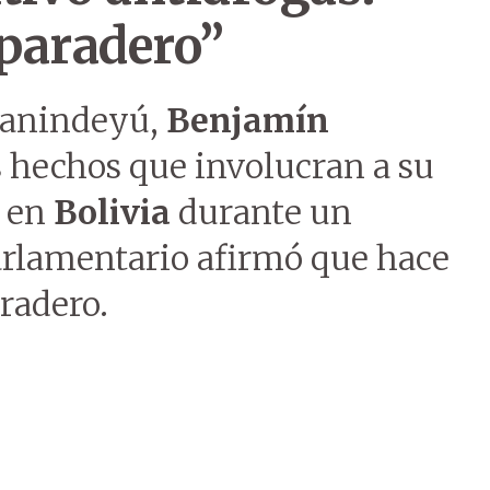
paradero”
Canindeyú,
Benjamín
os hechos que involucran a su
o en
Bolivia
durante un
parlamentario afirmó que hace
radero.