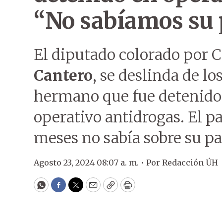
“No sabíamos su 
El diputado colorado por 
Cantero
, se deslinda de l
hermano que fue detenid
operativo antidrogas. El 
meses no sabía sobre su pa
Agosto 23, 2024 08:07 a. m. •
Por
Redacción ÚH
WhatsApp
Facebook
Twitter
Email
Copy
Print