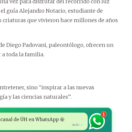
na vez para disfrutar del recorrido con luz
l guía Alejandro Notario, estudiante de
s criaturas que vivieron hace millones de años
 de Diego Padovani, paleontólogo, ofrecen un
a toda la familia.
ntretener, sino “inspirar a las nuevas
ía y las ciencias naturales”.
1
 al canal de ÚH en WhatsApp 🤩
14:35
✓✓