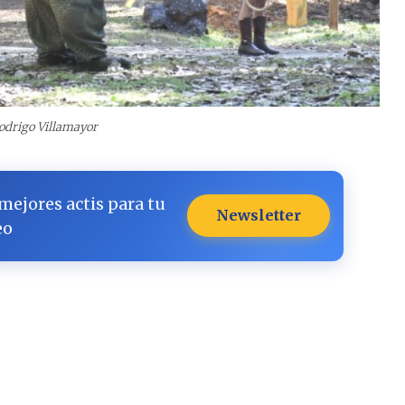
odrigo Villamayor
 mejores actis para tu
Newsletter
eo