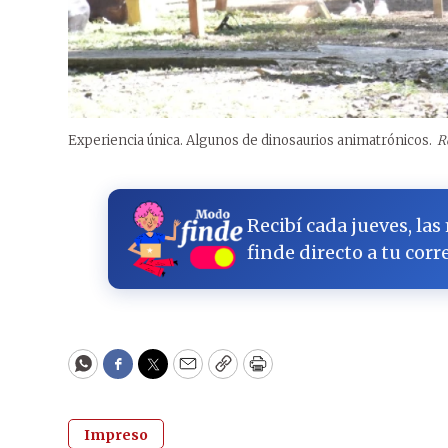
Experiencia única. Algunos de dinosaurios animatrónicos.
R
Recibí cada jueves, las
finde directo a tu corr
WhatsApp
Facebook
Twitter
Email
Copy
Print
Impreso