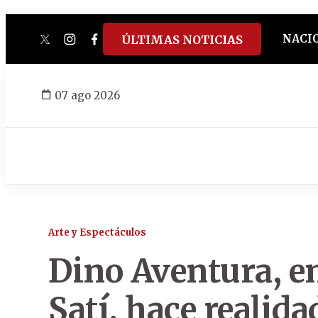
NACI
ÚLTIMAS NOTICIAS
twitter
instagram
facebook
tiktok
youtube
spotify
07 ago 2026
Arte y Espectáculos
Dino Aventura, e
Satí, hace realid