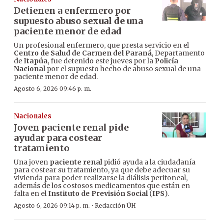
Detienen a enfermero por
supuesto abuso sexual de una
paciente menor de edad
Un profesional enfermero, que presta servicio en el
Centro de Salud de Carmen del Paraná
, Departamento
de
Itapúa
, fue detenido este jueves por la
Policía
Nacional
por el supuesto hecho de abuso sexual de una
paciente menor de edad.
Agosto 6, 2026 09:46 p. m.
Nacionales
Joven paciente renal pide
ayudar para costear
tratamiento
Una joven
paciente renal
pidió ayuda a la ciudadanía
para costear su tratamiento, ya que debe adecuar su
vivienda para poder realizarse la diálisis peritoneal,
además de los costosos medicamentos que están en
falta en el
Instituto de Previsión Social
(
IPS
).
·
Agosto 6, 2026 09:14 p. m.
Redacción ÚH