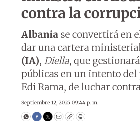
contra la corrupc
Albania
se convertirá en 
dar una cartera ministeria
(IA)
,
Diella
, que gestionar
públicas en un intento del 
Edi Rama, de luchar contra
Septiembre 12, 2025 09:44 p. m.
WhatsApp
Facebook
Twitter
Email
Copy
Print