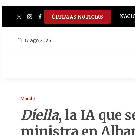
NACI
ÚLTIMAS NOTICIAS
twitter
instagram
facebook
tiktok
youtube
spotify
07 ago 2026
Mundo
Diella
, la IA que 
ministra en Alba