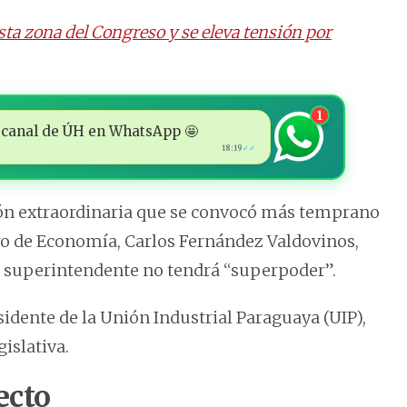
a zona del Congreso y se eleva tensión por
1
 al canal de ÚH en WhatsApp 🤩
18:19
✓✓
nión extraordinaria que se convocó más temprano
tro de Economía, Carlos Fernández Valdovinos,
el superintendente no tendrá “superpoder”.
idente de la Unión Industrial Paraguaya (UIP),
islativa.
ecto