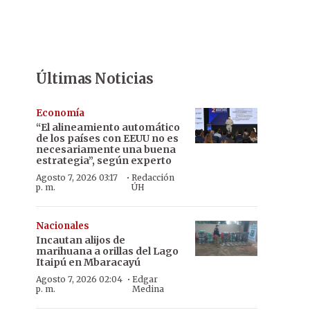
Últimas Noticias
Economía
“El alineamiento automático
de los países con EEUU no es
necesariamente una buena
estrategia”, según experto
·
Agosto 7, 2026 03:17
Redacción
p. m.
ÚH
Nacionales
Incautan alijos de
marihuana a orillas del Lago
Itaipú en Mbaracayú
·
Agosto 7, 2026 02:04
Edgar
p. m.
Medina