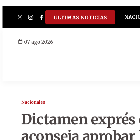
NACI
ÚLTIMAS NOTICIAS
twitter
instagram
facebook
tiktok
youtube
spotify
07 ago 2026
Nacionales
Dictamen exprés 
aconseja aprobar 