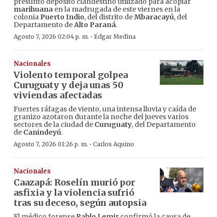
presunto depósito clandestino utilizado para acopiar
marihuana
en la madrugada de este viernes en la
colonia
Puerto Indio
, del distrito de
Mbaracayú
, del
Departamento de
Alto Paraná
.
·
Agosto 7, 2026 02:04 p. m.
Edgar Medina
Nacionales
Violento temporal golpea
Curuguaty y deja unas 50
viviendas afectadas
Fuertes ráfagas de viento, una intensa lluvia y caída de
granizo azotaron durante la noche del jueves varios
sectores de la ciudad de
Curuguaty
, del Departamento
de
Canindeyú
.
·
Agosto 7, 2026 01:26 p. m.
Carlos Aquino
Nacionales
Caazapá: Roselín murió por
asfixia y la violencia sufrió
tras su deceso, según autopsia
El médico forense
Pablo Lemir
confirmó la causa de