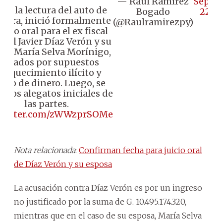
— Raúl Ramírez
Septe
Con la lectura del auto de
Bogado
22, 
rtura, inició formalmente
(@Raulramirezpy)
juicio oral para el ex fiscal
ral Javier Díaz Verón y su
osa María Selva Morínigo,
cusados por supuestos
nriquecimiento ilícito y
vado de dinero. Luego, se
n los alegatos iniciales de
las partes.
.twitter.com/zWWzprSOMe
Nota relacionada
:
Confirman fecha para juicio oral
de Díaz Verón y su esposa
La acusación contra Díaz Verón es por un ingreso
no justificado por la suma de G. 10.495.174.320,
mientras que en el caso de su esposa, María Selva