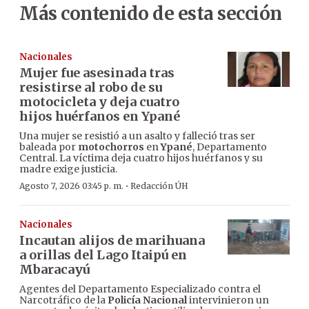
Más contenido de esta sección
Nacionales
Mujer fue asesinada tras
resistirse al robo de su
motocicleta y deja cuatro
hijos huérfanos en Ypané
Una mujer se resistió a un asalto y falleció tras ser
baleada por
motochorros
en
Ypané
, Departamento
Central. La víctima deja cuatro hijos huérfanos y su
madre exige justicia.
·
Agosto 7, 2026 03:45 p. m.
Redacción ÚH
Nacionales
Incautan alijos de marihuana
a orillas del Lago Itaipú en
Mbaracayú
Agentes del Departamento Especializado contra el
Narcotráfico de la
Policía Nacional
intervinieron un