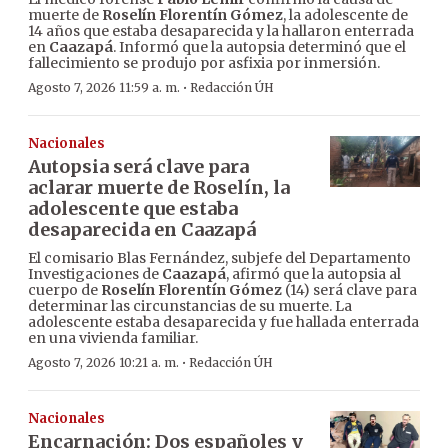
muerte de
Roselín Florentín Gómez
, la adolescente de
14 años que estaba desaparecida y la hallaron enterrada
en
Caazapá
. Informó que la autopsia determinó que el
fallecimiento se produjo por asfixia por inmersión.
·
Agosto 7, 2026 11:59 a. m.
Redacción ÚH
Nacionales
Autopsia será clave para
aclarar muerte de Roselín, la
adolescente que estaba
desaparecida en Caazapá
El comisario Blas Fernández, subjefe del Departamento
Investigaciones de
Caazapá
, afirmó que la autopsia al
cuerpo de
Roselín Florentín Gómez
(14) será clave para
determinar las circunstancias de su muerte. La
adolescente estaba desaparecida y fue hallada enterrada
en una vivienda familiar.
·
Agosto 7, 2026 10:21 a. m.
Redacción ÚH
Nacionales
Encarnación: Dos españoles y