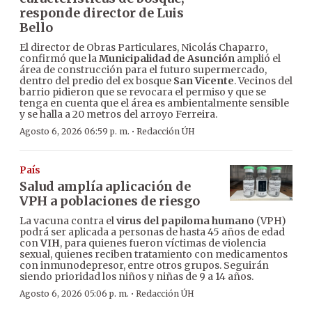
responde director de Luis
Bello
El director de Obras Particulares, Nicolás Chaparro,
confirmó que la
Municipalidad de Asunción
amplió el
área de construcción para el futuro supermercado,
dentro del predio del ex bosque
San Vicente
. Vecinos del
barrio pidieron que se revocara el permiso y que se
tenga en cuenta que el área es ambientalmente sensible
y se halla a 20 metros del arroyo Ferreira.
·
Agosto 6, 2026 06:59 p. m.
Redacción ÚH
País
Salud amplía aplicación de
VPH a poblaciones de riesgo
La vacuna contra el
virus del papiloma humano
(VPH)
podrá ser aplicada a personas de hasta 45 años de edad
con
VIH
, para quienes fueron víctimas de violencia
sexual, quienes reciben tratamiento con medicamentos
con inmunodepresor, entre otros grupos. Seguirán
siendo prioridad los niños y niñas de 9 a 14 años.
·
Agosto 6, 2026 05:06 p. m.
Redacción ÚH