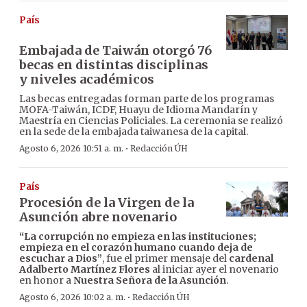
País
Embajada de Taiwán otorgó 76
becas en distintas disciplinas
y niveles académicos
Las becas entregadas forman parte de los programas
MOFA-Taiwán, ICDF, Huayu de Idioma Mandarín y
Maestría en Ciencias Policiales. La ceremonia se realizó
en la sede de la embajada taiwanesa de la capital.
·
Agosto 6, 2026 10:51 a. m.
Redacción ÚH
País
Procesión de la Virgen de la
Asunción abre novenario
“La corrupción no empieza en las instituciones;
empieza en el corazón humano cuando deja de
escuchar a Dios”
, fue el primer mensaje del
cardenal
Adalberto Martínez Flores
al iniciar ayer el novenario
en honor a
Nuestra Señora de la Asunción
.
·
Agosto 6, 2026 10:02 a. m.
Redacción ÚH