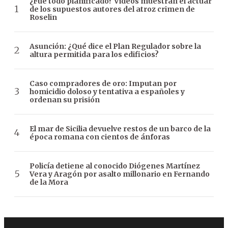
¿Fue todo planificado? Videos muestran el actuar
de los supuestos autores del atroz crimen de
Roselin
Asunción: ¿Qué dice el Plan Regulador sobre la
altura permitida para los edificios?
Caso compradores de oro: Imputan por
homicidio doloso y tentativa a españoles y
ordenan su prisión
El mar de Sicilia devuelve restos de un barco de la
época romana con cientos de ánforas
Policía detiene al conocido Diógenes Martínez
Vera y Aragón por asalto millonario en Fernando
de la Mora