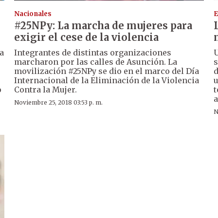
Nacionales
E
#25NPy: La marcha de mujeres para
exigir el cese de la violencia
a
Integrantes de distintas organizaciones
U
marcharon por las calles de Asunción. La
s
movilización #25NPy se dio en el marco del Día
d
Internacional de la Eliminación de la Violencia
u
o
Contra la Mujer.
t
a
Noviembre 25, 2018 03:53 p. m.
N