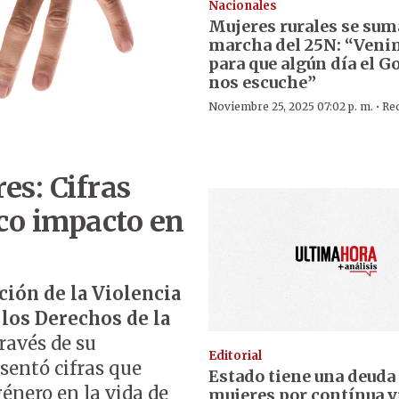
Nacionales
Mujeres rurales se sum
marcha del 25N: “Ven
para que algún día el G
nos escuche”
·
Noviembre 25, 2025 07:02 p. m.
Re
es: Cifras
ico impacto en
ción de la Violencia
los Derechos de la
través de su
Editorial
esentó cifras que
Estado tiene una deuda 
género en la vida de
mujeres por contínua v