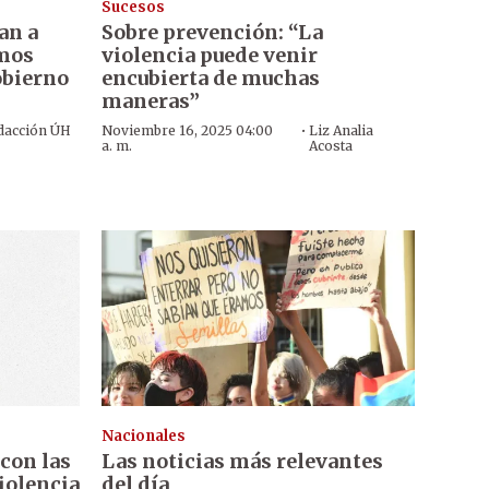
Sucesos
an a
Sobre prevención: “La
imos
violencia puede venir
obierno
encubierta de muchas
maneras”
·
dacción ÚH
Noviembre 16, 2025 04:00
Liz Analia
a. m.
Acosta
Nacionales
con las
Las noticias más relevantes
iolencia
del día