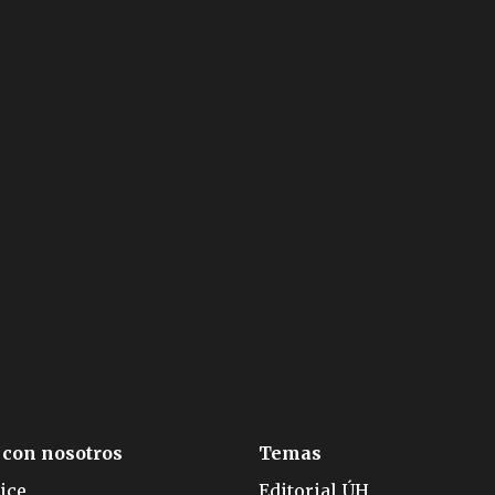
 con nosotros
Temas
ice
Editorial ÚH