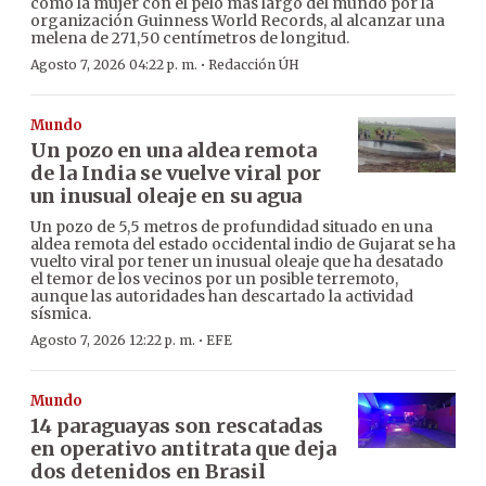
como la mujer con el pelo más largo del mundo por la
organización Guinness World Records, al alcanzar una
melena de 271,50 centímetros de longitud.
·
Agosto 7, 2026 04:22 p. m.
Redacción ÚH
Mundo
Un pozo en una aldea remota
de la India se vuelve viral por
un inusual oleaje en su agua
Un pozo de 5,5 metros de profundidad situado en una
aldea remota del estado occidental indio de Gujarat se ha
vuelto viral por tener un inusual oleaje que ha desatado
el temor de los vecinos por un posible terremoto,
aunque las autoridades han descartado la actividad
sísmica.
·
Agosto 7, 2026 12:22 p. m.
EFE
Mundo
14 paraguayas son rescatadas
en operativo antitrata que deja
dos detenidos en Brasil