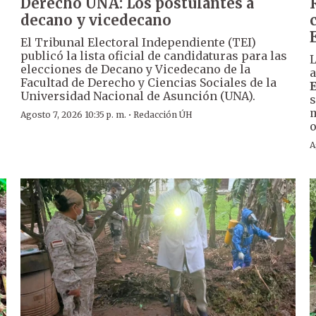
Derecho UNA: Los postulantes a
decano y vicedecano
El Tribunal Electoral Independiente (TEI)
publicó la lista oficial de candidaturas para las
L
elecciones de Decano y Vicedecano de la
a
Facultad de Derecho y Ciencias Sociales de la
Universidad Nacional de Asunción (UNA).
s
m
·
Agosto 7, 2026 10:35 p. m.
Redacción ÚH
o
A