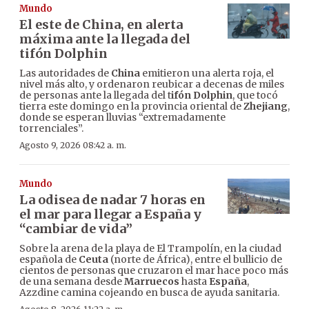
Mundo
El este de China, en alerta
máxima ante la llegada del
tifón Dolphin
Las autoridades de
China
emitieron una alerta roja, el
nivel más alto, y ordenaron reubicar a decenas de miles
de personas ante la llegada del t
ifón Dolphin
, que tocó
tierra este domingo en la provincia oriental de
Zhejiang
,
donde se esperan lluvias “extremadamente
torrenciales”.
Agosto 9, 2026 08:42 a. m.
Mundo
La odisea de nadar 7 horas en
el mar para llegar a España y
“cambiar de vida”
Sobre la arena de la playa de El Trampolín, en la ciudad
española de
Ceuta
(norte de África), entre el bullicio de
cientos de personas que cruzaron el mar hace poco más
de una semana desde
Marruecos
hasta
España
,
Azzdine camina cojeando en busca de ayuda sanitaria.