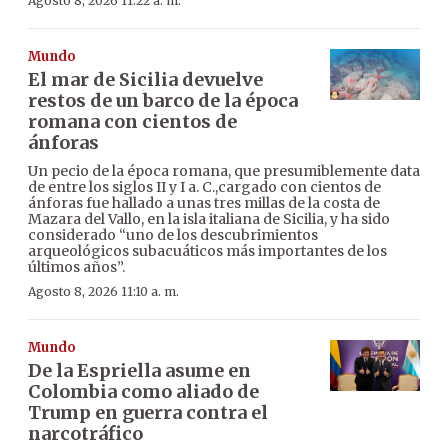
Agosto 8, 2026 11:22 a. m.
Mundo
El mar de Sicilia devuelve
restos de un barco de la época
romana con cientos de
ánforas
Un pecio de la época romana, que presumiblemente data
de entre los siglos II y I a. C.,cargado con cientos de
ánforas fue hallado a unas tres millas de la costa de
Mazara del Vallo, en la isla italiana de Sicilia, y ha sido
considerado “uno de los descubrimientos
arqueológicos subacuáticos más importantes de los
últimos años”.
Agosto 8, 2026 11:10 a. m.
Mundo
De la Espriella asume en
Colombia como aliado de
Trump en guerra contra el
narcotráfico