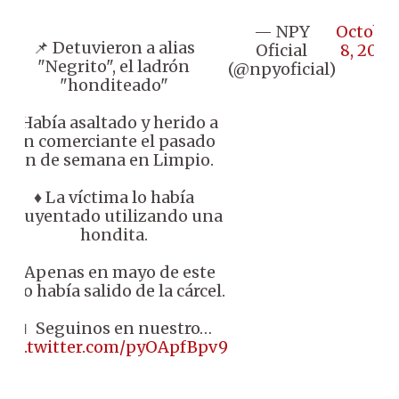
— NPY
Octobe
📌 Detuvieron a alias
Oficial
8, 2025
"Negrito", el ladrón
(@npyoficial)
"honditeado"
♦️ Había asaltado y herido a
un comerciante el pasado
fin de semana en Limpio.
♦️ La víctima lo había
ahuyentado utilizando una
hondita.
♦️ Apenas en mayo de este
año había salido de la cárcel.
📱 Seguinos en nuestro…
pic.twitter.com/pyOApfBpv9