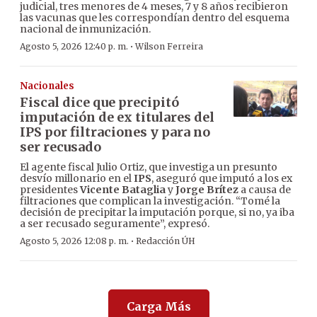
judicial, tres menores de 4 meses, 7 y 8 años recibieron
las vacunas que les correspondían dentro del esquema
nacional de inmunización.
·
Agosto 5, 2026 12:40 p. m.
Wilson Ferreira
Nacionales
Fiscal dice que precipitó
imputación de ex titulares del
IPS por filtraciones y para no
ser recusado
El agente fiscal Julio Ortiz, que investiga un presunto
desvío millonario en el
IPS
, aseguró que imputó a los ex
presidentes
Vicente Bataglia
y
Jorge Brítez
a causa de
filtraciones que complican la investigación. “Tomé la
decisión de precipitar la imputación porque, si no, ya iba
a ser recusado seguramente”, expresó.
·
Agosto 5, 2026 12:08 p. m.
Redacción ÚH
Carga Más