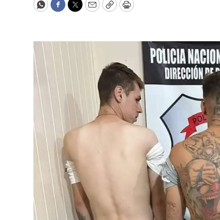
WhatsApp
Facebook
Twitter
Email
Copy
Print