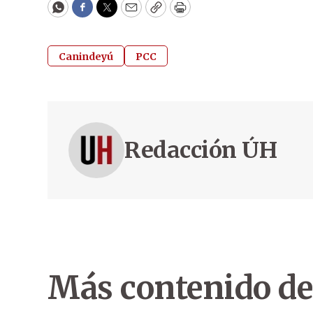
WhatsApp
Facebook
Twitter
Email
Copy
Print
Canindeyú
PCC
Redacción ÚH
Más contenido de