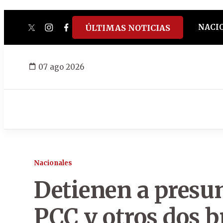
NACI
ÚLTIMAS NOTICIAS
twitter
instagram
facebook
tiktok
youtube
spotify
07 ago 2026
Nacionales
Detienen a presu
PCC y otros dos b