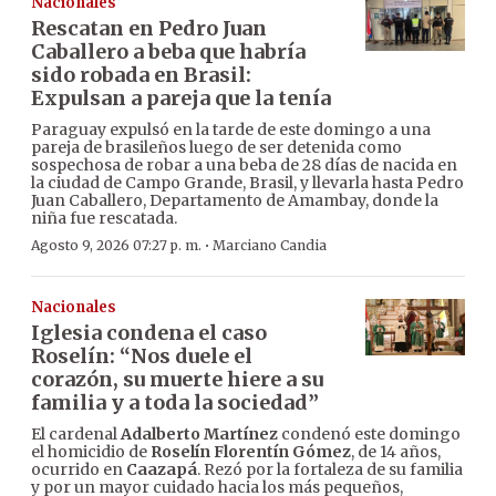
Nacionales
Rescatan en Pedro Juan
Caballero a beba que habría
sido robada en Brasil:
Expulsan a pareja que la tenía
Paraguay expulsó en la tarde de este domingo a una
pareja de brasileños luego de ser detenida como
sospechosa de robar a una beba de 28 días de nacida en
la ciudad de Campo Grande, Brasil, y llevarla hasta Pedro
Juan Caballero, Departamento de Amambay, donde la
niña fue rescatada.
·
Agosto 9, 2026 07:27 p. m.
Marciano Candia
Nacionales
Iglesia condena el caso
Roselín: “Nos duele el
corazón, su muerte hiere a su
familia y a toda la sociedad”
El cardenal
Adalberto Martínez
condenó este domingo
el homicidio de
Roselín Florentín Gómez
, de 14 años,
ocurrido en
Caazapá
. Rezó por la fortaleza de su familia
y por un mayor cuidado hacia los más pequeños,