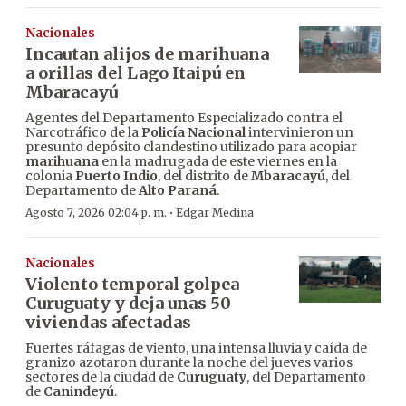
Nacionales
Incautan alijos de marihuana
a orillas del Lago Itaipú en
Mbaracayú
Agentes del Departamento Especializado contra el
Narcotráfico de la
Policía Nacional
intervinieron un
presunto depósito clandestino utilizado para acopiar
marihuana
en la madrugada de este viernes en la
colonia
Puerto Indio
, del distrito de
Mbaracayú
, del
Departamento de
Alto Paraná
.
·
Agosto 7, 2026 02:04 p. m.
Edgar Medina
Nacionales
Violento temporal golpea
Curuguaty y deja unas 50
viviendas afectadas
Fuertes ráfagas de viento, una intensa lluvia y caída de
granizo azotaron durante la noche del jueves varios
sectores de la ciudad de
Curuguaty
, del Departamento
de
Canindeyú
.