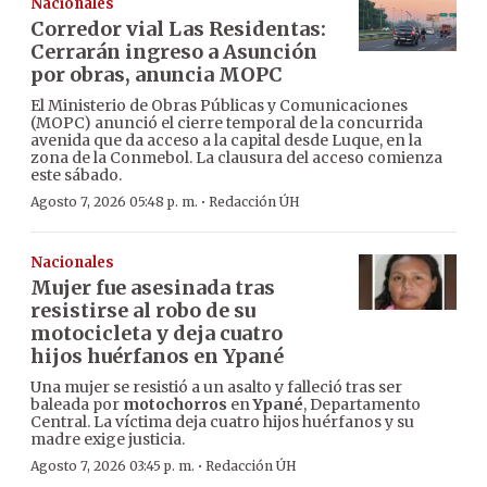
Nacionales
Corredor vial Las Residentas:
Cerrarán ingreso a Asunción
por obras, anuncia MOPC
El Ministerio de Obras Públicas y Comunicaciones
(MOPC) anunció el cierre temporal de la concurrida
avenida que da acceso a la capital desde Luque, en la
zona de la Conmebol. La clausura del acceso comienza
este sábado.
·
Agosto 7, 2026 05:48 p. m.
Redacción ÚH
Nacionales
Mujer fue asesinada tras
resistirse al robo de su
motocicleta y deja cuatro
hijos huérfanos en Ypané
Una mujer se resistió a un asalto y falleció tras ser
baleada por
motochorros
en
Ypané
, Departamento
Central. La víctima deja cuatro hijos huérfanos y su
madre exige justicia.
·
Agosto 7, 2026 03:45 p. m.
Redacción ÚH