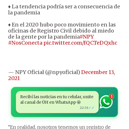
♦ La tendencia podría ser a consecuencia de
la pandemia
♦ En el 2020 hubo poco movimiento en las
oficinas de Registro Civil debido al miedo
de la gente por la pandemia
#NPY
#NosConecta
pic.twitter.com/fQCTeDQxhc
— NPY Oficial (@npyoficial)
December 13,
2021
Recibí las noticias en tu celular, unite
1
al canal de ÚH en WhatsApp 🤩
✓✓
22:31
“En realidad, nosotros tenemos un registro de