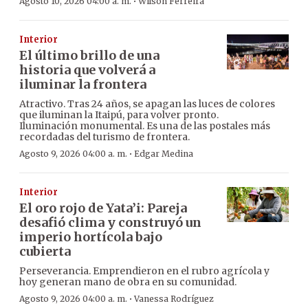
·
Agosto 10, 2026 04:00 a. m.
Wilson Ferreira
Interior
El último brillo de una
historia que volverá a
iluminar la frontera
Atractivo. Tras 24 años, se apagan las luces de colores
que iluminan la Itaipú, para volver pronto.
Iluminación monumental. Es una de las postales más
recordadas del turismo de frontera.
·
Agosto 9, 2026 04:00 a. m.
Edgar Medina
Interior
El oro rojo de Yata’i: Pareja
desafió clima y construyó un
imperio hortícola bajo
cubierta
Perseverancia. Emprendieron en el rubro agrícola y
hoy generan mano de obra en su comunidad.
·
Agosto 9, 2026 04:00 a. m.
Vanessa Rodríguez