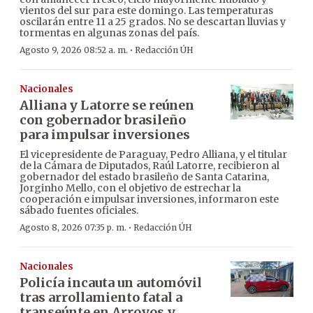
vientos del sur para este domingo. Las temperaturas
oscilarán entre 11 a 25 grados. No se descartan lluvias y
tormentas en algunas zonas del país.
·
Agosto 9, 2026 08:52 a. m.
Redacción ÚH
Nacionales
Alliana y Latorre se reúnen
con gobernador brasileño
para impulsar inversiones
El vicepresidente de Paraguay, Pedro Alliana, y el titular
de la Cámara de Diputados, Raúl Latorre, recibieron al
gobernador del estado brasileño de Santa Catarina,
Jorginho Mello, con el objetivo de estrechar la
cooperación e impulsar inversiones, informaron este
sábado fuentes oficiales.
·
Agosto 8, 2026 07:35 p. m.
Redacción ÚH
Nacionales
Policía incauta un automóvil
tras arrollamiento fatal a
transeúnte en Arroyos y