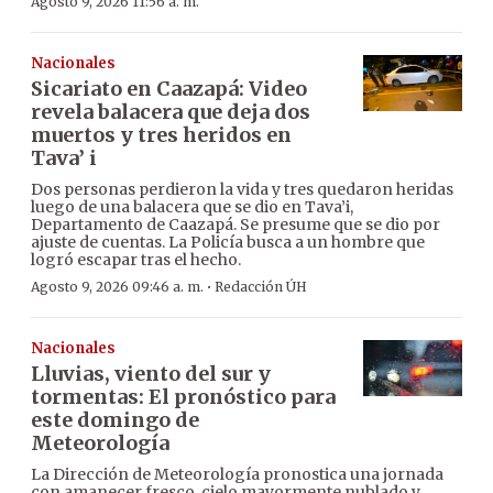
Agosto 9, 2026 11:56 a. m.
Nacionales
Sicariato en Caazapá: Video
revela balacera que deja dos
muertos y tres heridos en
Tava’ i
Dos personas perdieron la vida y tres quedaron heridas
luego de una balacera que se dio en Tava’i,
Departamento de Caazapá. Se presume que se dio por
ajuste de cuentas. La Policía busca a un hombre que
logró escapar tras el hecho.
·
Agosto 9, 2026 09:46 a. m.
Redacción ÚH
Nacionales
Lluvias, viento del sur y
tormentas: El pronóstico para
este domingo de
Meteorología
La Dirección de Meteorología pronostica una jornada
con amanecer fresco, cielo mayormente nublado y