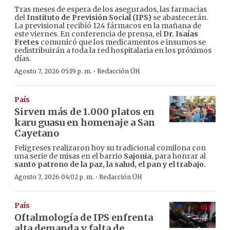
Tras meses de espera de los asegurados, las farmacias
del
Instituto de Previsión Social (IPS)
se abastecerán.
La previsional recibió 124 fármacos en la mañana de
este viernes. En conferencia de prensa, el
Dr. Isaías
Fretes
comunicó que los medicamentos e insumos se
redistribuirán a toda la red hospitalaria en los próximos
días.
·
Agosto 7, 2026 05:19 p. m.
Redacción ÚH
País
Sirven más de 1.000 platos en
karu guasu en homenaje a San
Cayetano
Feligreses realizaron hoy su tradicional comilona con
una serie de misas en el barrio
Sajonia
, para honrar al
santo patrono de la paz, la salud, el pan y el trabajo.
·
Agosto 7, 2026 04:02 p. m.
Redacción ÚH
País
Oftalmología de IPS enfrenta
alta demanda y falta de