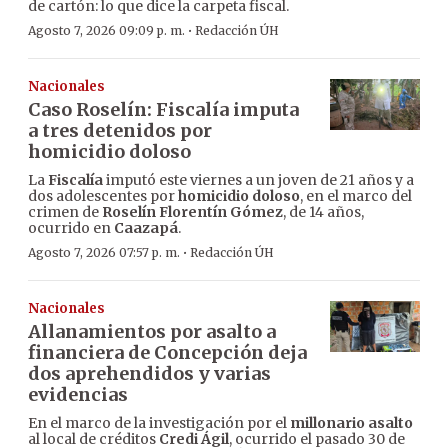
de cartón: lo que dice la carpeta fiscal.
·
Agosto 7, 2026 09:09 p. m.
Redacción ÚH
Nacionales
Caso Roselín: Fiscalía imputa
a tres detenidos por
homicidio doloso
La
Fiscalía
imputó este viernes a un joven de 21 años y a
dos adolescentes por
homicidio doloso
, en el marco del
crimen de
Roselín Florentín Gómez
, de 14 años,
ocurrido en
Caazapá
.
·
Agosto 7, 2026 07:57 p. m.
Redacción ÚH
Nacionales
Allanamientos por asalto a
financiera de Concepción deja
dos aprehendidos y varias
evidencias
En el marco de la investigación por el
millonario asalto
al local de créditos
Credi Ágil
, ocurrido el pasado 30 de