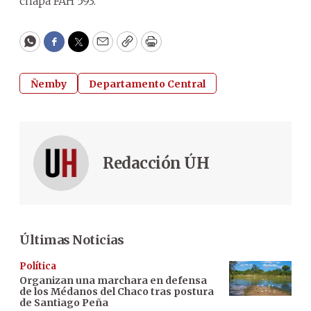
chapa FAH 593.
WhatsApp
Facebook
Twitter
Email
Copy
Print
Ñemby
Departamento Central
Redacción ÚH
Últimas Noticias
Política
Organizan una marchara en defensa
de los Médanos del Chaco tras postura
de Santiago Peña