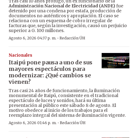
Tras casi 10 años prófugo, un ex funcionario de la
Administración Nacional de Electricidad (ANDE)
fue
detenido por una condena por estafa, producción de
documentos no auténticos y apropiación. El caso se
relaciona con un esquema de cobro irregular de
facturas que, según la investigación, causó un perjuicio
superior a G. 100 millones.
·
Agosto 6, 2026 04:37 p. m.
Redacción ÚH
Nacionales
Itaipú pone pausa a uno de sus
mayores espectáculos para
modernizar: ¿Qué cambios se
vienen?
Tras casi 24 años de funcionamiento, la iluminación
monumental de Itaipú, consistente en el tradicional
espectáculo de luces y sonidos, hará su última
presentación al público este sábado 8 de agosto. El
motivo obedece al inicio de los trabajos para el
reemplazo integral del sistema de iluminación vigente.
·
Agosto 6, 2026 01:46 p. m.
Redacción ÚH