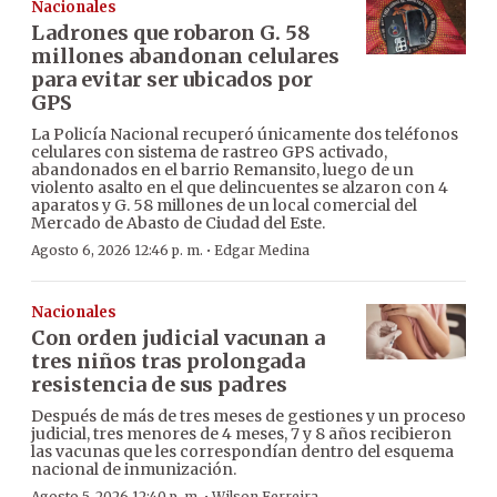
Nacionales
Ladrones que robaron G. 58
millones abandonan celulares
para evitar ser ubicados por
GPS
La Policía Nacional recuperó únicamente dos teléfonos
celulares con sistema de rastreo GPS activado,
abandonados en el barrio Remansito, luego de un
violento asalto en el que delincuentes se alzaron con 4
aparatos y G. 58 millones de un local comercial del
Mercado de Abasto de Ciudad del Este.
·
Agosto 6, 2026 12:46 p. m.
Edgar Medina
Nacionales
Con orden judicial vacunan a
tres niños tras prolongada
resistencia de sus padres
Después de más de tres meses de gestiones y un proceso
judicial, tres menores de 4 meses, 7 y 8 años recibieron
las vacunas que les correspondían dentro del esquema
nacional de inmunización.
Agosto 5, 2026 12:40 p. m.
Wilson Ferreira