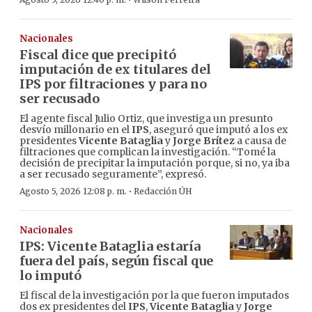
·
Nacionales
Fiscal dice que precipitó
imputación de ex titulares del
IPS por filtraciones y para no
ser recusado
El agente fiscal Julio Ortiz, que investiga un presunto
desvío millonario en el
IPS
, aseguró que imputó a los ex
presidentes
Vicente Bataglia
y
Jorge Brítez
a causa de
filtraciones que complican la investigación. “Tomé la
decisión de precipitar la imputación porque, si no, ya iba
a ser recusado seguramente”, expresó.
·
Agosto 5, 2026 12:08 p. m.
Redacción ÚH
Nacionales
IPS: Vicente Bataglia estaría
fuera del país, según fiscal que
lo imputó
El fiscal de la investigación por la que fueron imputados
dos ex presidentes del
IPS
,
Vicente Bataglia
y
Jorge