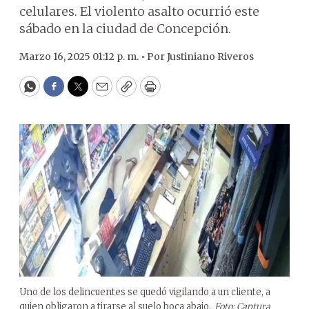
celulares. El violento asalto ocurrió este
sábado en la ciudad de Concepción.
Marzo 16, 2025 01:12 p. m. •
Por
Justiniano Riveros
WhatsApp
Facebook
Twitter
Email
Copy
Print
Uno de los delincuentes se quedó vigilando a un cliente, a
quien obligaron a tirarse al suelo boca abajo.
Foto: Captura