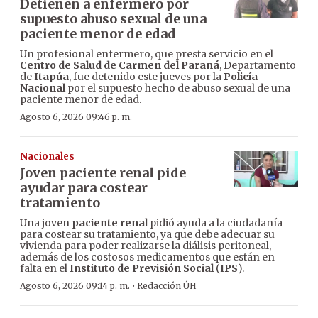
Detienen a enfermero por
supuesto abuso sexual de una
paciente menor de edad
Un profesional enfermero, que presta servicio en el
Centro de Salud de Carmen del Paraná
, Departamento
de
Itapúa
, fue detenido este jueves por la
Policía
Nacional
por el supuesto hecho de abuso sexual de una
paciente menor de edad.
Agosto 6, 2026 09:46 p. m.
Nacionales
Joven paciente renal pide
ayudar para costear
tratamiento
Una joven
paciente renal
pidió ayuda a la ciudadanía
para costear su tratamiento, ya que debe adecuar su
vivienda para poder realizarse la diálisis peritoneal,
además de los costosos medicamentos que están en
falta en el
Instituto de Previsión Social
(
IPS
).
·
Agosto 6, 2026 09:14 p. m.
Redacción ÚH