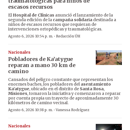
traumatológicas para niños de
escasos recursos
El
Hospital de Clínicas
anunció el lanzamiento de la
segunda edición de la
campaña solidaria
destinada a
niños de escasos recursos que requieran de
intervenciones ortopédicas y traumatológicas.
·
Agosto 6, 2026 10:54 p. m.
Redacción ÚH
Nacionales
Pobladores de Ka’atygue
reparan a mano 30 km de
camino
Cansados del peligro constante que representan los
enormes baches, los pobladores del
asentamiento
Ka’atygue
, ubicado en el distrito de
Santa Rosa
,
Misiones
, tomaron la iniciativa y comenzaron a reparar
por cuenta propia un trayecto de aproximadamente 30
kilómetros de camino vecinal.
·
Agosto 6, 2026 10:38 p. m.
Vanessa Rodríguez
Nacionales