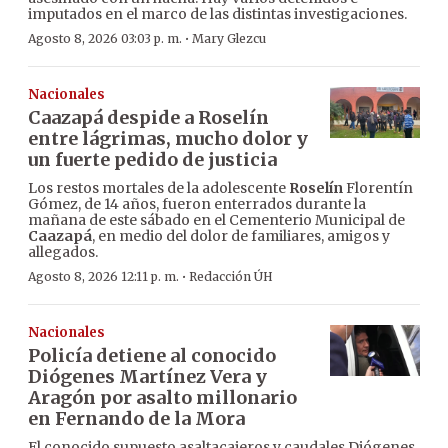
imputados en el marco de las distintas investigaciones.
·
Agosto 8, 2026 03:03 p. m.
Mary Glezcu
Nacionales
Caazapá despide a Roselín
entre lágrimas, mucho dolor y
un fuerte pedido de justicia
Los restos mortales de la adolescente
Roselín
Florentín
Gómez, de 14 años, fueron enterrados durante la
mañana de este sábado en el Cementerio Municipal de
Caazapá
, en medio del dolor de familiares, amigos y
allegados.
·
Agosto 8, 2026 12:11 p. m.
Redacción ÚH
Nacionales
Policía detiene al conocido
Diógenes Martínez Vera y
Aragón por asalto millonario
en Fernando de la Mora
El conocido supuesto asaltacajeros y caudales Diógenes