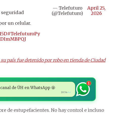
— Telefuturo
April 25,
e seguridad
(@Telefuturo)
2026
por un celular.
15D
#TelefuturoPy
/naDImMBPQJ
 su país fue detenido por robo en tienda de Ciudad
1
 al canal de ÚH en WhatsApp 🤩
20:56
✓✓
re de estupefacientes. No hay control e incluso