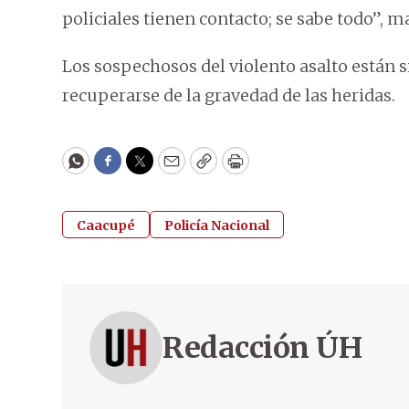
policiales tienen contacto; se sabe todo”, m
Los sospechosos del violento asalto están 
recuperarse de la gravedad de las heridas.
WhatsApp
Facebook
Twitter
Email
Copy
Print
Caacupé
Policía Nacional
Redacción ÚH