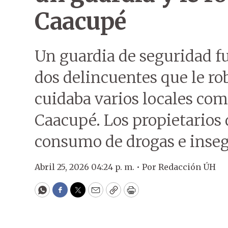
Caacupé
Un guardia de seguridad f
dos delincuentes que le ro
cuidaba varios locales com
Caacupé. Los propietarios
consumo de drogas e inseg
Abril 25, 2026 04:24 p. m. •
Por
Redacción ÚH
WhatsApp
Facebook
Twitter
Email
Copy
Print