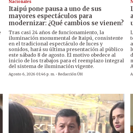
Nacionales
N
Itaipú pone pausa a uno de sus
mayores espectáculos para
modernizar: ¿Qué cambios se vienen?
e
Tras casi 24 años de funcionamiento, la
L
iluminación monumental de Itaipú, consistente
t
en el tradicional espectáculo de luces y
a
sonidos, hará su última presentación al público
l
este sábado 8 de agosto. El motivo obedece al
d
inicio de los trabajos para el reemplazo integral
m
del sistema de iluminación vigente.
A
·
Agosto 6, 2026 01:46 p. m.
Redacción ÚH
A