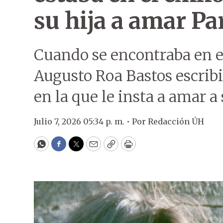
su hija a amar P
Cuando se encontraba en el
Augusto Roa Bastos escribió
en la que le insta a amar a
Julio 7, 2026 05:34 p. m. •
Por
Redacción ÚH
WhatsApp
Facebook
Twitter
Email
Copy
Print