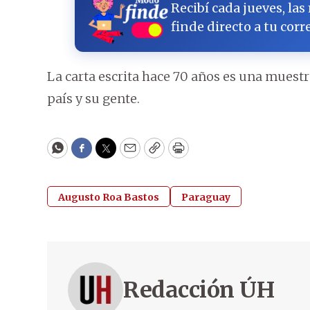
Recibí cada jueves, las
finde directo a tu corr
La carta escrita hace 70 años es una muestr
país y su gente.
WhatsApp
Facebook
Twitter
Email
Copy
Print
Augusto Roa Bastos
Paraguay
Redacción ÚH