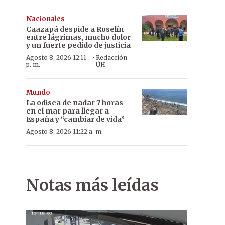
Nacionales
Caazapá despide a Roselín
entre lágrimas, mucho dolor
y un fuerte pedido de justicia
·
Agosto 8, 2026 12:11
Redacción
p. m.
ÚH
Mundo
La odisea de nadar 7 horas
en el mar para llegar a
España y “cambiar de vida”
Agosto 8, 2026 11:22 a. m.
Notas más leídas