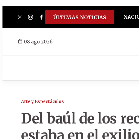
NACI
ÚLTIMAS NOTICIAS
twitter
instagram
facebook
tiktok
youtube
spotify
08 ago 2026
Arte y Espectáculos
Del baúl de los r
estaba en el exili