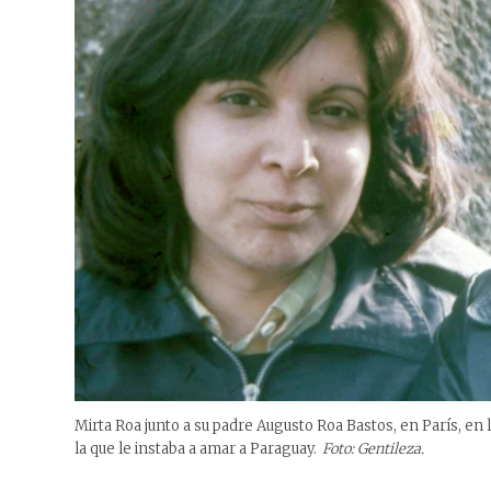
Mirta Roa junto a su padre Augusto Roa Bastos, en París, en 
la que le instaba a amar a Paraguay.
Foto: Gentileza.