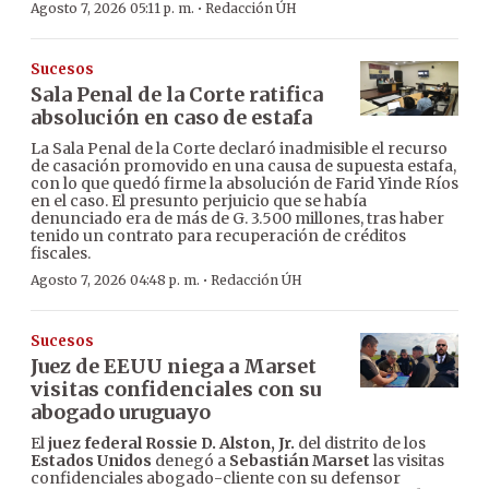
·
Agosto 7, 2026 05:11 p. m.
Redacción ÚH
Sucesos
Sala Penal de la Corte ratifica
absolución en caso de estafa
La Sala Penal de la Corte declaró inadmisible el recurso
de casación promovido en una causa de supuesta estafa,
con lo que quedó firme la absolución de Farid Yinde Ríos
en el caso. El presunto perjuicio que se había
denunciado era de más de G. 3.500 millones, tras haber
tenido un contrato para recuperación de créditos
fiscales.
·
Agosto 7, 2026 04:48 p. m.
Redacción ÚH
Sucesos
Juez de EEUU niega a Marset
visitas confidenciales con su
abogado uruguayo
El
juez federal Rossie D. Alston, Jr.
del distrito de los
Estados Unidos
denegó a
Sebastián Marset
las visitas
confidenciales abogado-cliente con su defensor