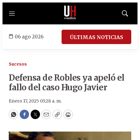
Menú
Mostrar
búsqued
06 ago 2026
ÚLTIMAS NOTICIAS
Sucesos
Defensa de Robles ya apeló el
fallo del caso Hugo Javier
Enero 17, 2025 03:28 a. m.
WhatsApp
Facebook
Twitter
Email
Copy
Print