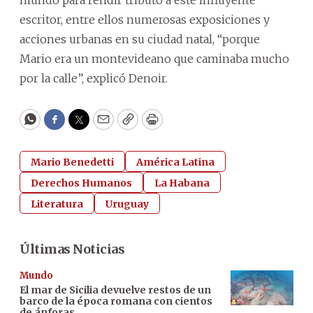
escritor, entre ellos numerosas exposiciones y
acciones urbanas en su ciudad natal, “porque
Mario era un montevideano que caminaba mucho
por la calle”, explicó Denoir.
WhatsApp
Facebook
Twitter
Email
Copy
Print
Mario Benedetti
América Latina
Derechos Humanos
La Habana
Literatura
Uruguay
Últimas Noticias
Mundo
El mar de Sicilia devuelve restos de un
barco de la época romana con cientos
de ánforas