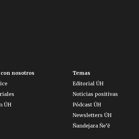
 con nosotros
Temas
ice
Editorial ÚH
riales
Noticias positivas
ón ÚH
Pódcast ÚH
Newsletters ÚH
Ñandejara Ñe’ẽ