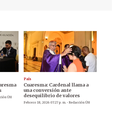
País
aresma
Cuaresma: Cardenal llama a
s
una conversión ante
desequilibrio de valores
ción ÚH
·
Febrero 18, 2026 07:27 p. m.
Redacción ÚH