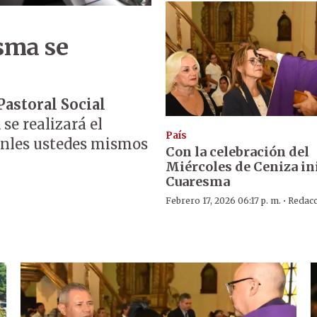
esma se
Pastoral Social
a
se realizará el
País
enles ustedes mismos
Con la celebración del
Miércoles de Ceniza ini
Cuaresma
·
Febrero 17, 2026 06:17 p. m.
Redac