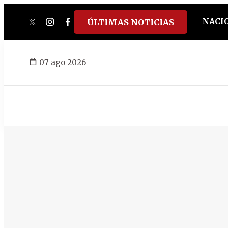
NACI
ÚLTIMAS NOTICIAS
twitter
instagram
facebook
tiktok
youtube
spotify
07 ago 2026