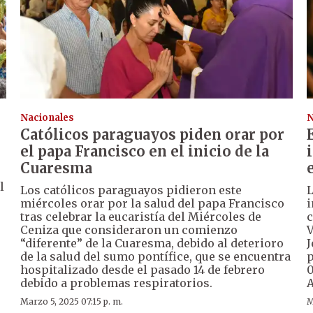
Nacionales
N
Católicos paraguayos piden orar por
el papa Francisco en el inicio de la
Cuaresma
l
Los católicos paraguayos pidieron este
L
miércoles orar por la salud del papa Francisco
i
tras celebrar la eucaristía del Miércoles de
c
Ceniza que consideraron un comienzo
V
“diferente” de la Cuaresma, debido al deterioro
J
de la salud del sumo pontífice, que se encuentra
p
hospitalizado desde el pasado 14 de febrero
0
debido a problemas respiratorios.
A
Marzo 5, 2025 07:15 p. m.
M