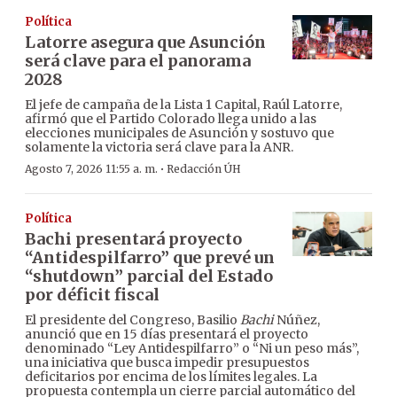
Política
Latorre asegura que Asunción
será clave para el panorama
2028
El jefe de campaña de la Lista 1 Capital, Raúl Latorre,
afirmó que el Partido Colorado llega unido a las
elecciones municipales de Asunción y sostuvo que
solamente la victoria será clave para la ANR.
·
Agosto 7, 2026 11:55 a. m.
Redacción ÚH
Política
Bachi presentará proyecto
“Antidespilfarro” que prevé un
“shutdown” parcial del Estado
por déficit fiscal
El presidente del Congreso, Basilio
Bachi
Núñez,
anunció que en 15 días presentará el proyecto
denominado “Ley Antidespilfarro” o “Ni un peso más”,
una iniciativa que busca impedir presupuestos
deficitarios por encima de los límites legales. La
propuesta contempla un cierre parcial automático del