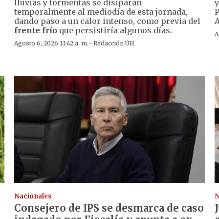
lluvias y tormentas se disiparán
y
temporalmente al mediodía de esta jornada,
P
dando paso a un calor intenso, como previa del
frente frío
que persistiría algunos días.
A
·
Agosto 6, 2026 11:42 a. m.
Redacción ÚH
Nacionales
N
Consejero de IPS se desmarca de caso