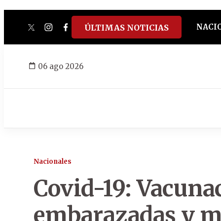
NACI
ÚLTIMAS NOTICIAS
twitter
instagram
facebook
tiktok
youtube
spotify
06 ago 2026
Nacionales
Covid-19: Vacuna
embarazadas y ma