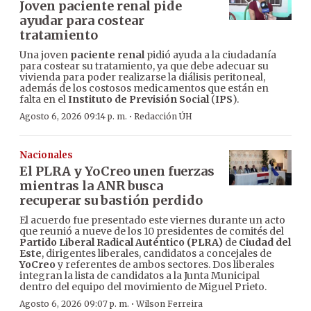
Joven paciente renal pide
ayudar para costear
tratamiento
Una joven
paciente renal
pidió ayuda a la ciudadanía
para costear su tratamiento, ya que debe adecuar su
vivienda para poder realizarse la diálisis peritoneal,
además de los costosos medicamentos que están en
falta en el
Instituto de Previsión Social
(
IPS
).
·
Agosto 6, 2026 09:14 p. m.
Redacción ÚH
Nacionales
El PLRA y YoCreo unen fuerzas
mientras la ANR busca
recuperar su bastión perdido
El acuerdo fue presentado este viernes durante un acto
que reunió a nueve de los 10 presidentes de comités del
Partido Liberal Radical Auténtico (PLRA)
de
Ciudad del
Este
, dirigentes liberales, candidatos a concejales de
YoCreo
y referentes de ambos sectores. Dos liberales
integran la lista de candidatos a la Junta Municipal
dentro del equipo del movimiento de Miguel Prieto.
·
Agosto 6, 2026 09:07 p. m.
Wilson Ferreira