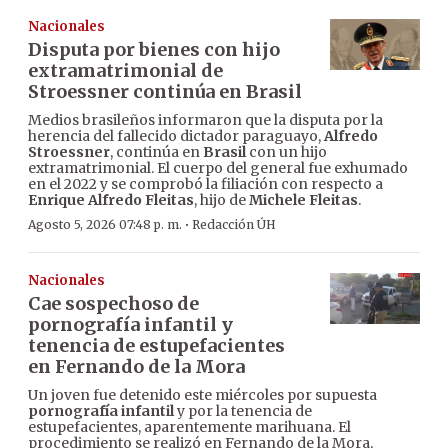
Nacionales
Disputa por bienes con hijo
extramatrimonial de
Stroessner continúa en Brasil
Medios brasileños informaron que la disputa por la
herencia del fallecido dictador paraguayo,
Alfredo
Stroessner
, continúa en
Brasil
con un hijo
extramatrimonial. El cuerpo del general fue exhumado
en el 2022 y se comprobó la filiación con respecto a
Enrique Alfredo Fleitas
, hijo de
Michele Fleitas
.
·
Agosto 5, 2026 07:48 p. m.
Redacción ÚH
Nacionales
Cae sospechoso de
pornografía infantil y
tenencia de estupefacientes
en Fernando de la Mora
Un joven fue detenido este miércoles por supuesta
pornografía infantil
y por la tenencia de
estupefacientes, aparentemente marihuana. El
procedimiento se realizó en Fernando de la Mora,