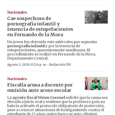
Nacionales
Cae sospechoso de
pornografía infantil y
tenencia de estupefacientes
en Fernando de la Mora
Un joven fue detenido este miércoles por supuesta
pornografía infantil
y por la tenencia de
estupefacientes, aparentemente marihuana. El
procedimiento se realizó en Fernando de la Mora,
Departamento Central.
·
Agosto 5, 2026 07:24 p. m.
Redacción ÚH
Nacionales
Fiscalía acusa a docente por
omisión ante acoso escolar
La
agente fiscal Vivian Coronel
solicitó que la causa sea
elevada a juicio oral y sostiene que la profesora guía no
habría activado el protocolo obligatorio de protección,
pese a conocer situaciones de hostigamiento contra el
estudiante de 12 años, quien luego se auto-eliminó.