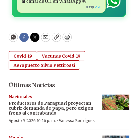
al canal de ÚH en WhatsApp 🤩
✓✓
03:19
WhatsApp
Facebook
Twitter
Email
Copy
Print
Covid-19
Vacunas Covid-19
Aeropuerto Silvio Pettirossi
Últimas Noticias
Nacionales
Productores de Paraguarí proyectan
cubrir demanda de papa, pero exigen
freno al contrabando
·
Agosto 5, 2026 10:46 p. m.
Vanessa Rodríguez
Mundo