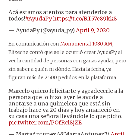
Acá estamos atentos para atenderlos a
todos!
#AyudaPy
https://t.co/RT57e89kk8
— AyudaPy (@ayuda_py)
April 9, 2020
En comunicación con
Monumental 1080 AM
,
Elizeche contó que se le ocurrió crear AyudaPy al
ver la cantidad de personas con ganas ayudar, pero
sin saber a quién ni dónde. Hasta la fecha, ya
figuran más de 2.500 pedidos en la plataforma.
Marcelo quiero felicitarte y agradecerle a la
persona que lo hizo ,ayer le ayude a
anotarse a una quinielera que está sin
trabajo hace ya 20 dias y hoy amaneció en
su casa una señora llevándole lo que pidio.
pic.twitter.com/POfRcl8jZE
— MartaAntunez (@MartaAntunez7)
April