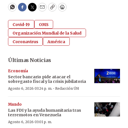
WhatsApp
Facebook
Twitter
Email
Copy
Print
Covid-19
OMS
Organización Mundial de la Salud
Coronavirus
América
Últimas Noticias
Economía
Sector bancario pide atacar el
sobregasto fiscal y la crisis jubilatoria
·
Agosto 6, 2026 03:24 p. m.
Redacción ÚH
Mundo
Las FDI y la ayuda humanitaria tras
terremotos en Venezuela
Agosto 6, 2026 03:01 p. m.