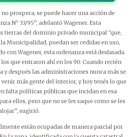
jo no prospera, se puede hacer una acción de
anza N° 33/95”, adelantó Wagener. Esta
las tierras del dominio privado municipal “que,
e la Municipalidad, puedan ser cedidas en uso,
rdo con Wagener, esta ordenanza está desfasada.
los que entraron ahí en los 90. Cuando recién
a y después las administraciones nunca más se
 venir más gente del interior, y hoy tenés lo que
n falta políticas públicas que incidan en esa
ara ellos, pero que no se les saque como se les
lojar”, sugirió.
ualmente están ocupadas de manera parcial por
En la zona, identificada con la cuenta catastral