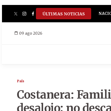
NACI
ÚLTIMAS NOTICIAS
twitter
instagram
facebook
tiktok
youtube
spotify
09 ago 2026
País
Costanera: Famili
desalojo; no desca