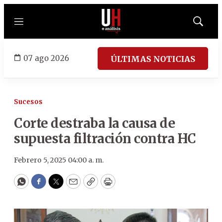
Menú
Mostrar
búsqued
07 ago 2026
ÚLTIMAS NOTICIAS
Sucesos
Corte destraba la causa de
supuesta filtración contra HC
Febrero 5, 2025 04:00 a. m.
WhatsApp
Facebook
Twitter
Email
Copy
Print