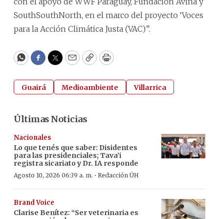
con el apoyo de WWF Paraguay, Fundación Avina y
SouthSouthNorth, en el marco del proyecto ‘Voces
para la Acción Climática Justa (VAC)”.
WhatsApp
Facebook
Twitter
Email
Copy
Print
Guairá
Medioambiente
Villarrica
Últimas Noticias
Nacionales
Lo que tenés que saber: Disidentes
para las presidenciales; Tava’i
registra sicariato y Dr. IA responde
·
Agosto 10, 2026 06:39 a. m.
Redacción ÚH
Brand Voice
Clarise Benítez: “Ser veterinaria es