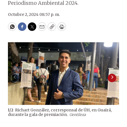
Periodismo Ambiental 2024.
Octubre 2, 2024 08:57 p. m.
WhatsApp
Facebook
Twitter
Email
Copy
Print
Richart González, corresponsal de ÚH, en Guairá,
1
/
2
2
/
2
durante la gala de premiación.
mejo
Gentileza
amb