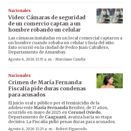
Nacionales
Video: Cámaras de seguridad
de un comercio captan a un
hombre robando un celular
Las cámaras instaladas en un local comercial captaron a
un hombre cuando robaba un celular y huía del sitio.
Esto ocurrió en la ciudad de Pedro Juan Caballero,
Departamento de Amambay.
·
Agosto 6, 2026 11:35 a. m.
Marciano Candia
Nacionales
Crimen de María Fernanda:
Fiscalía pide duras condenas
para acusados
El juicio oral y público por el feminicidio de la
adolescente
María Fernanda
Benítez, de 17 años,
ocurrido en mayo de 2025 en
Coronel Oviedo
,
Departamento de
Caaguazú
, avanza hacia su etapa
decisiva. La Fiscalía pidió penas duras para acusados.
·
Agosto 6, 2026 11:25 a. m.
Robert Figueredo