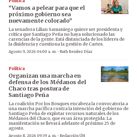
Política
“Vamos a pelear para que el
próximo gobierno sea
nuevamente colorado”
La senadora Lilian Samaniego quiere ser presidenta y
critica que Santiago Peña no haya solucionado las
carencias de la gente. Está distanciada de los líderes de
la disidencia y cuestiona la gestión de Cartes.
·
Agosto 9, 2026 04:00 a. m.
Ruth Benítez Díaz
Política
Organizan una marcha en
defensa de los Médanos del
Chaco tras postura de
Santiago Peña
La coalición Por los Bosques encabeza la convocatoria a
una marcha pacífica contra la intención del gobierno de
Santiago Peña de explotar recursos naturales de los
Médanos del Chaco, que es un área protegida. La
manifestación se llevará adelante el próximo 25 de
agosto.
·
Agosto 8, 2026 09:39 a. m.
Redacción ÚH