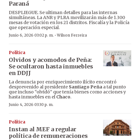
Paraná
DESPLIEGUE. Se ultiman detalles para las internas
simultáneas. La ANR y PLRA movilizarán más de 1.300
mesas de votación en los 21 distritos. Fiscalía y la Policía
que operación especial.
·
Junio 6, 2026 03:02 p. m.
Wilson Ferreira
Política
Olvidos y acomodos de Peña:
Se ocultaron hasta inmuebles
en DDJJ
La denuncia por enriquecimiento ilícito encontró
desprevenido al presidente
Santiago Peña
a tal punto
que incluso “olvidó” que tenía bienes como acciones y
hasta inmuebles en el
Chaco
.
Junio 4, 2026 03:30 p. m.
Política
Instan al MEF a regular
política de remuneraciones