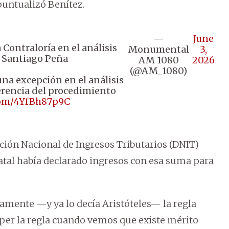
 puntualizó Benítez.
—
June
 Contraloría en el análisis
Monumental
3,
y Santiago Peña
AM 1080
2026
(@AM_1080)
una excepción en el análisis
ferencia del procedimiento
.com/4YfBh87p9C
ción Nacional de Ingresos Tributarios (DNIT)
estatal había declarado ingresos con esa suma para
ramente —y ya lo decía Aristóteles— la regla
er la regla cuando vemos que existe mérito