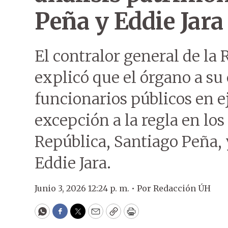
Peña y Eddie Jara
El contralor general de la
explicó que el órgano a su
funcionarios públicos en e
excepción a la regla en los
República, Santiago Peña, y
Eddie Jara.
Junio 3, 2026 12:24 p. m. •
Por
Redacción ÚH
WhatsApp
Facebook
Twitter
Email
Copy
Print