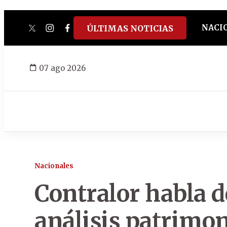
NACI
ÚLTIMAS NOTICIAS
twitter
instagram
facebook
tiktok
youtube
spotify
07 ago 2026
Nacionales
Contralor habla d
análisis patrimon