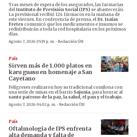
Tras meses de espera de los asegurados, las farmacias
del
Instituto de Previsión Social (IPS)
se abastecerán.
La previsional recibió 124 fármacos en la mañana de
este viernes. En conferencia de prensa, el
Dr. Isaías
Fretes
comunicó que los medicamentos e insumos se
redistribuirán a toda la red hospitalaria en los próximos
días.
·
Agosto 7, 2026 05:19 p. m.
Redacción ÚH
País
Sirven más de 1.000 platos en
karu guasu en homenaje a San
Cayetano
Feligreses realizaron hoy su tradicional comilona con
una serie de misas en el barrio
Sajonia
, para honrar al
santo patrono de la paz, la salud, el pan y el trabajo.
·
Agosto 7, 2026 04:02 p. m.
Redacción ÚH
País
Oftalmología de IPS enfrenta
alta demanda y falta de