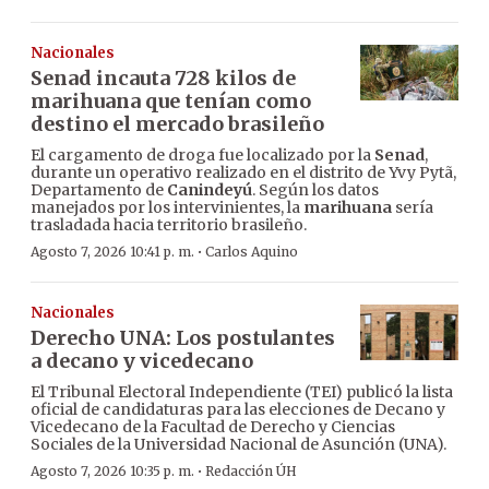
Nacionales
Senad incauta 728 kilos de
marihuana que tenían como
destino el mercado brasileño
El cargamento de droga fue localizado por la
Senad
,
durante un operativo realizado en el distrito de Yvy Pytã,
Departamento de
Canindeyú
. Según los datos
manejados por los intervinientes, la
marihuana
sería
trasladada hacia territorio brasileño.
·
Agosto 7, 2026 10:41 p. m.
Carlos Aquino
Nacionales
Derecho UNA: Los postulantes
a decano y vicedecano
El Tribunal Electoral Independiente (TEI) publicó la lista
oficial de candidaturas para las elecciones de Decano y
Vicedecano de la Facultad de Derecho y Ciencias
Sociales de la Universidad Nacional de Asunción (UNA).
·
Agosto 7, 2026 10:35 p. m.
Redacción ÚH